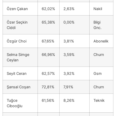
Özen Çakan
62,02%
2,63%
Nakil
Özer Seçkin
65,38%
0,00%
Bilgi
Ciddi
Gnc.
Özgür Choi
67,65%
3,81%
Abonelik
Selma Simge
66,96%
3,59%
Churn
Ceylan
Seyit Ceran
62,57%
3,92%
Gsm
Şansal Coşan
72,81%
7,91%
Churn
Tuğce
61,56%
8,26%
Teknik
Cibooğlu