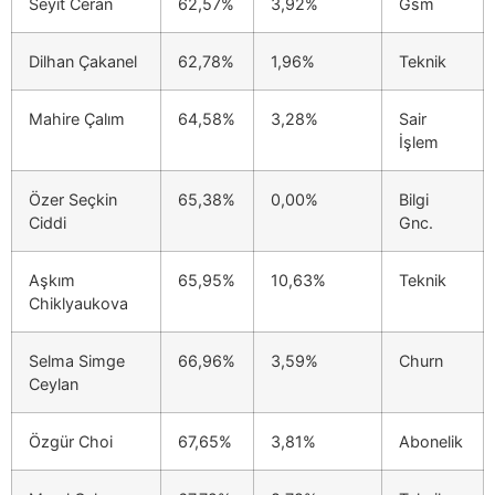
Seyit Ceran
62,57%
3,92%
Gsm
Dilhan Çakanel
62,78%
1,96%
Teknik
Mahire Çalım
64,58%
3,28%
Sair
İşlem
Özer Seçkin
65,38%
0,00%
Bilgi
Ciddi
Gnc.
Aşkım
65,95%
10,63%
Teknik
Chiklyaukova
Selma Simge
66,96%
3,59%
Churn
Ceylan
Özgür Choi
67,65%
3,81%
Abonelik