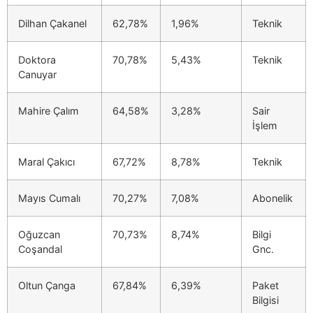
Dilhan Çakanel
62,78%
1,96%
Teknik
Doktora
70,78%
5,43%
Teknik
Canuyar
Mahire Çalım
64,58%
3,28%
Sair
İşlem
Maral Çakıcı
67,72%
8,78%
Teknik
Mayıs Cumalı
70,27%
7,08%
Abonelik
Oğuzcan
70,73%
8,74%
Bilgi
Coşandal
Gnc.
Oltun Çanga
67,84%
6,39%
Paket
Bilgisi