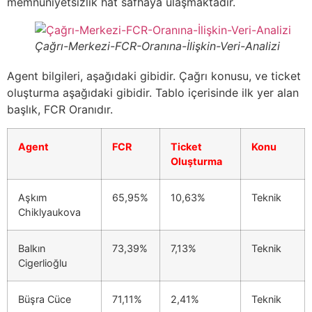
memnuniyetsizlik hat safhaya ulaşmaktadır.
Çağrı-Merkezi-FCR-Oranına-İlişkin-Veri-Analizi
Agent bilgileri, aşağıdaki gibidir. Çağrı konusu, ve ticket
oluşturma aşağıdaki gibidir. Tablo içerisinde ilk yer alan
başlık, FCR Oranıdır.
Agent
FCR
Ticket
Konu
Oluşturma
Aşkım
65,95%
10,63%
Teknik
Chiklyaukova
Balkın
73,39%
7,13%
Teknik
Cigerlioğlu
Büşra Cüce
71,11%
2,41%
Teknik