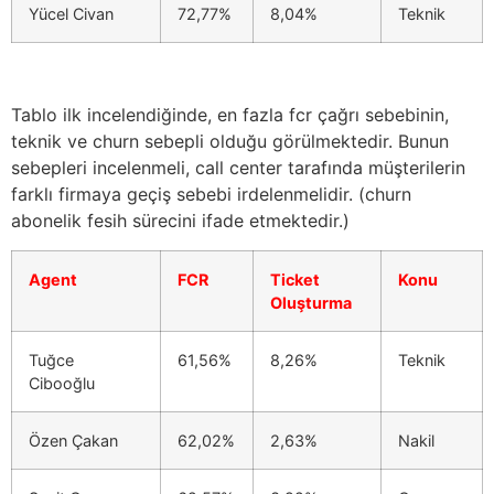
Yücel Civan
72,77%
8,04%
Teknik
Tablo ilk incelendiğinde, en fazla fcr çağrı sebebinin,
teknik ve churn sebepli olduğu görülmektedir. Bunun
sebepleri incelenmeli, call center tarafında müşterilerin
farklı firmaya geçiş sebebi irdelenmelidir. (churn
abonelik fesih sürecini ifade etmektedir.)
Agent
FCR
Ticket
Konu
Oluşturma
Tuğce
61,56%
8,26%
Teknik
Cibooğlu
Özen Çakan
62,02%
2,63%
Nakil